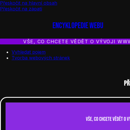
Přeskočit na hlavní obsah
Přeskočit na zápatí
Encyklopedie webu
VŠE, CO CHCETE VĚDĚT O VÝVOJI WW
Vyhledat pojem
Tvorba webových stránek
Př