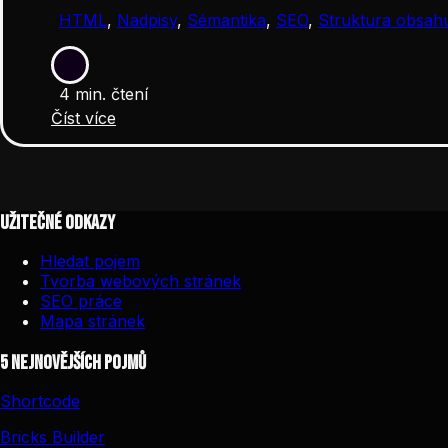
HTML
,
Nadpisy
,
Sémantika
,
SEO
,
Struktura obsah
4 min. čtení
Číst více
Užitečné odkazy
Hledat pojem
Tvorba webových stránek
SEO práce
Mapa stránek
5 nejnovějších pojmů
Shortcode
Bricks Builder