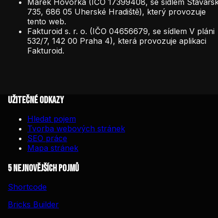
Marek Hovorka (IČO 17399408, se sídlem Stavařs
735, 686 05 Uherské Hradiště), který provozuje
tento web.
Fakturoid s. r. o. (IČO 04656679, se sídlem V pláni
532/7, 142 00 Praha 4), která provozuje aplikaci
Fakturoid.
Užitečné odkazy
Hledat pojem
Tvorba webových stránek
SEO práce
Mapa stránek
5 nejnovějších pojmů
Shortcode
Bricks Builder