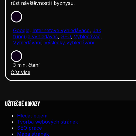
růst návštěvnosti i byznysu.
Google
,
Internetové vyhledávače
,
Jak
funguje vyhledávač
,
SEO
,
Vyhledávač
,
Vyhledávání
,
Výsledky vyhledávání
3 min. čtení
Číst více
Užitečné odkazy
Hledat pojem
Tvorba webových stránek
SEO práce
Mapa stránek