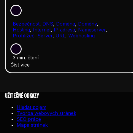
Bezpečnost
,
DNS
,
Doména
,
Domény
,
Hosting
,
Internet
,
IP adresa
,
Nameserver
,
Prohlížeč
,
Server
,
URL
,
Webhosting
3 min. čtení
Číst více
Užitečné odkazy
Hledat pojem
Tvorba webových stránek
SEO práce
Mapa stránek