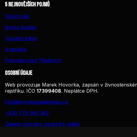
5 nejnovějších pojmů
Shortcode
Bricks Builder
Vizuální editor
Analytika
Přesměrování (Redirect)
Osobní údaje
Web provozuje Marek Hovorka, zapsán v živnostenské
rejstříku. IČO
17399408
. Neplátce DPH.
info@encyklopediewebu.cz
+420 770 660 362
Zásady ochrany osobních údajů